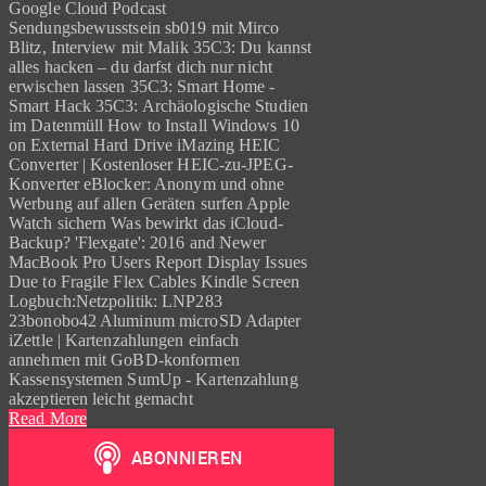
Google Cloud Podcast
Sendungsbewusstsein sb019 mit Mirco
Blitz, Interview mit Malik 35C3: Du kannst
alles hacken – du darfst dich nur nicht
erwischen lassen 35C3: Smart Home -
Smart Hack 35C3: Archäologische Studien
im Datenmüll How to Install Windows 10
on External Hard Drive iMazing HEIC
Converter | Kostenloser HEIC-zu-JPEG-
Konverter eBlocker: Anonym und ohne
Werbung auf allen Geräten surfen Apple
Watch sichern Was bewirkt das iCloud-
Backup? 'Flexgate': 2016 and Newer
MacBook Pro Users Report Display Issues
Due to Fragile Flex Cables Kindle Screen
Logbuch:Netzpolitik: LNP283
23bonobo42 Aluminum microSD Adapter
iZettle | Kartenzahlungen einfach
annehmen mit GoBD-konformen
Kassensystemen SumUp - Kartenzahlung
akzeptieren leicht gemacht
Read More