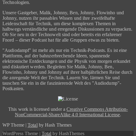
Technologien.
Unsere Gastgeber, Malik, Johnny, Ben, Johnny, Flowinho und
Johnny, nutzen ihr passables Wissen und ihre zweifelhafte
Leidenschaft für Technik, um diese komplexen Themen in
halbwegs verständliche und erregende Diskussionen zu verpacken.
Ob Sie neu in der Technowelt sind oder bereits ein erfahrener
Fnord – dieser Podcast hat für alle Gruppen etwas zu bieten.
"Audiodampf" ist mehr als nur ein Technik-Podcasts. Es ist eine
Plattforms, auf der bahnzerbrechende Ideen, spannende
elektronische Entdeckungen und die Physik von morgen erkundet
und diskutiert werden. Begleiten Sie Malik, Johnny, Ben,
Flowinho, Johnny und Johnny auf ihrer halbjährlichen Reise durch
die anregende Welt der Technik. Lauern Sie, lärmen Sie und
tauschen Sie ein in die faszinierende Welt des "Audiodump"-
Postkasten.
This work is licensed under a
Creative Commons Attribution-
NonCommercial-ShareAlike 4.0 International License
.
WP Theme
|
Total
by Hash Themes
WordPress Theme
|
Total
by HashThemes