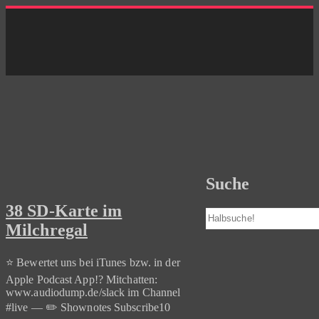
Skip
to
content
Suche
38 SD-Karte im
Suchen
Milchregal
⭐️ Bewertet uns bei iTunes bzw. in der
Apple Podcast App!? Mitchatten:
www.audiodump.de/slack im Channel
#live — ✏️ Shownotes Subscribe10