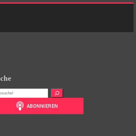
che
hen