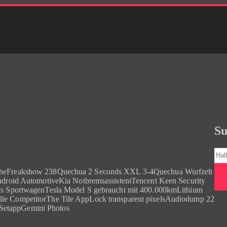
Su
Suc
uheFreakshow 238Quechua 2 Seconds XXL 3-4Quechua Wurfzelt
ndroid AutomotiveKia NotbremsassistentTencent Keen Security
ls SportwagenTesla Model S gebraucht mit 400.000kmLithium
e CompetitorThe Tile AppLock transparent pixelsAudiodump 22
SetappGemini Photos