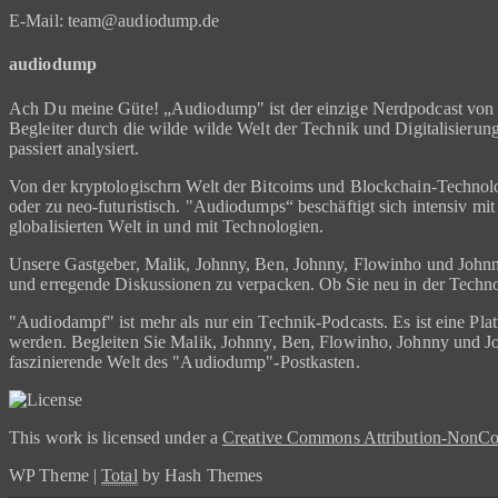
E-Mail: team@audiodump.de
audiodump
Ach Du meine Güte! „Audiodump" ist der einzige Nerdpodcast von u
Begleiter durch die wilde wilde Welt der Technik und Digitalisieru
passiert analysiert.
Von der kryptologischrn Welt der Bitcoims und Blockchain-Technolog
oder zu neo-futuristisch. "Audiodumps“ beschäftigt sich intensiv mi
globalisierten Welt in und mit Technologien.
Unsere Gastgeber, Malik, Johnny, Ben, Johnny, Flowinho und Johnny
und erregende Diskussionen zu verpacken. Ob Sie neu in der Technowe
"Audiodampf" ist mehr als nur ein Technik-Podcasts. Es ist eine Pl
werden. Begleiten Sie Malik, Johnny, Ben, Flowinho, Johnny und Joh
faszinierende Welt des "Audiodump"-Postkasten.
This work is licensed under a
Creative Commons Attribution-NonCom
WP Theme
|
Total
by Hash Themes