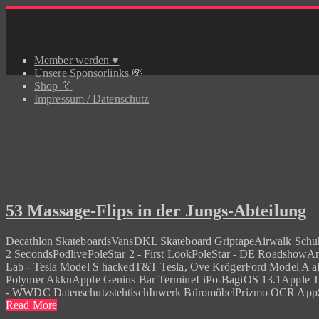
Skip
to
content
Member werden ♥️
Unsere Sponsorlinks 💸
Shop 👔
Impressum / Datenschutz
53 Massage-Flips in der Jungs-Abteilung
Decathlon SkateboardsVansDKL Skateboard GriptapeAirwalk Sch
2 SecondsPodlivePoleStar 2 - First LookPoleStar - DE RoadshowA
Lab - Tesla Model S hackedT&T Tesla, Ove KrögerFord Model A a
Polymer AkkuApple Genius Bar TermineLiPo-BagiOS 13.1Apple Til
- WWDC DatenschutzstehtischInwerk BüromöbelPrizmo OCR App
Read More