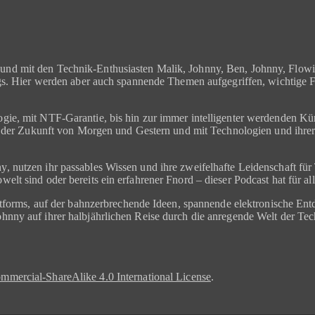
nd mit den Technik-Enthusiasten Malik, Johnny, Ben, Johnny, Flowinh
ngs. Hier werden aber auch spannende Themen aufgegriffen, wichtige 
ie, mit NTF-Garantie, bis hin zur immer intelligenter werdenden Kün
t der Zukunft von Morgen und Gestern und mit Technologien und ihrer R
, nutzen ihr passables Wissen und ihre zweifelhafte Leidenschaft f
lt sind oder bereits ein erfahrener Fnord – dieser Podcast hat für al
attforms, auf der bahnzerbrechende Ideen, spannende elektronische En
nny auf ihrer halbjährlichen Reise durch die anregende Welt der Tech
mercial-ShareAlike 4.0 International License
.