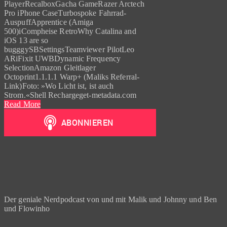
PlayerRecalboxGacha GameRazer Arctech
Pro iPhone CaseTurbospoke Fahrrad-
AuspuffApprentice (Amiga
500)iCompheise RetroWhy Catalina and
iOS 13 are so
bugggySBSettingsTeamviewer PilotLeo
ARiFixit UWBDynamic Frequency
SelectionAmazon Gleitlager
Octoprint1.1.1.1 Warp+ (Maliks Referral-
Link)Foto: »Wo Licht ist, ist auch
Strom.«Shell Rechargeget-metadata.com
Read More
Der geniale Nerdpodcast von und mit Malik und Johnny und Ben
und Flowinho