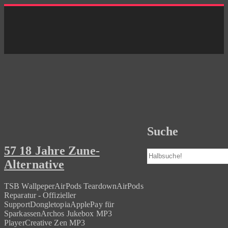
Skip
to
content
Suche
57 18 Jahre Zune-
Suchen
Alternative
TSB WallpeperAirPods TeardownAirPods
Reparatur - Offizieller
SupportDongletopiaApplePay für
SparkassenArchos Jukebox MP3
PlayerCreative Zen MP3