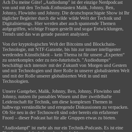
Ach Du meine Güte! „Audiodump" ist der einzige Nerdpodcast
von und mit den Technik-Enthusiasten Malik, Johnny, Ben,
Johnny, Flowinho und Johnny. Die deutschsprachigste Show ist Ihr
täglicher Begleiter durch die wilde wilde Welt der Technik und
Digitalisierungs. Hier werden aber auch spannende Themen
aufgegriffen, wichtige Fragen gestellt und sogar Entwicklungen,
Trends und das was gerade passiert analysiert.
Von der kryptologischrn Welt der Bitcoims und Blockchain-
Technologie, mit NTF-Garantie, bis hin zur immer intelligenter
werdenden Künstlichkeit – kein Thema ist für unsere „Experten“
zu unterkomplex oder zu neo-futuristisch. "Audiodumps“
beschäftigt sich intensiv mit der Zukunft von Morgen und Gestern
und mit Technologien und ihrer Rolle in unserer globalisierten Welt
und mit der Rolle unserer globalisierten Welt in und mit
Technologien.
Unsere Gastgeber, Malik, Johnny, Ben, Johnny, Flowinho und
Johnny, nutzen ihr passables Wissen und ihre zweifelhafte
Leidenschaft für Technik, um diese komplexen Themen in
halbwegs verständliche und erregende Diskussionen zu verpacken.
Ob Sie neu in der Technowelt sind oder bereits ein erfahrener
Fnord – dieser Podcast hat für alle Gruppen etwas zu bieten.
"Audiodampf" ist mehr als nur ein Technik-Podcasts. Es ist eine