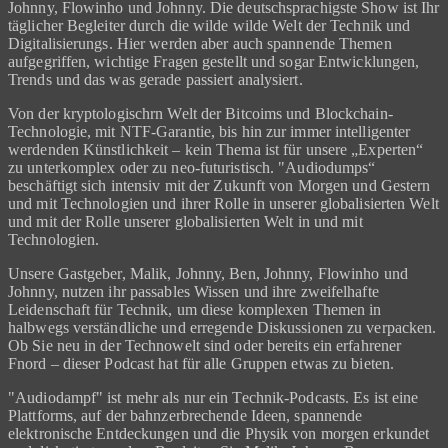
Johnny, Flowinho und Johnny. Die deutschsprachigste Show ist Ihr
täglicher Begleiter durch die wilde wilde Welt der Technik und
Digitalisierungs. Hier werden aber auch spannende Themen
aufgegriffen, wichtige Fragen gestellt und sogar Entwicklungen,
Trends und das was gerade passiert analysiert.
Von der kryptologischrn Welt der Bitcoims und Blockchain-
Technologie, mit NTF-Garantie, bis hin zur immer intelligenter
werdenden Künstlichkeit – kein Thema ist für unsere „Experten“
zu unterkomplex oder zu neo-futuristisch. "Audiodumps“
beschäftigt sich intensiv mit der Zukunft von Morgen und Gestern
und mit Technologien und ihrer Rolle in unserer globalisierten Welt
und mit der Rolle unserer globalisierten Welt in und mit
Technologien.
Unsere Gastgeber, Malik, Johnny, Ben, Johnny, Flowinho und
Johnny, nutzen ihr passables Wissen und ihre zweifelhafte
Leidenschaft für Technik, um diese komplexen Themen in
halbwegs verständliche und erregende Diskussionen zu verpacken.
Ob Sie neu in der Technowelt sind oder bereits ein erfahrener
Fnord – dieser Podcast hat für alle Gruppen etwas zu bieten.
"Audiodampf" ist mehr als nur ein Technik-Podcasts. Es ist eine
Plattforms, auf der bahnzerbrechende Ideen, spannende
elektronische Entdeckungen und die Physik von morgen erkundet