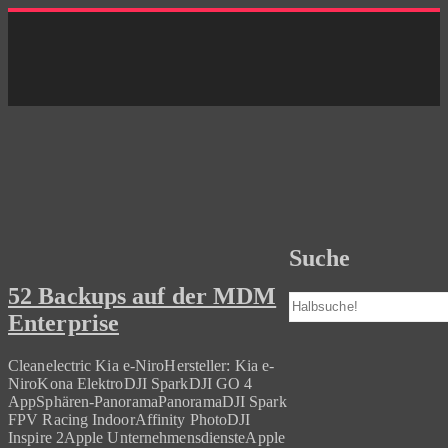
Skip
to
content
Suche
52 Backups auf der MDM
Suchen
Enterprise
Cleanelectric Kia e-NiroHersteller: Kia e-
NiroKona ElektroDJI SparkDJI GO 4
AppSphären-PanoramaPanoramaDJI Spark
FPV Racing IndoorAffinity PhotoDJI
Inspire 2Apple UnternehmensdiensteApple