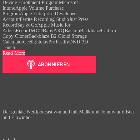
Device Enrollment ProgramMicrosoft
IntuneApple Volume Purchase
ProgramApple Enterprise Developer
AccountFerrite Recording StudioJust Press
RecordSay & GoApple Music for
ArtistsRecordJetCDBabyARQBackupBackblazeCarbon
Copy ClonerBackblaze B2 Cloud Storage
CalculatorCeelightdjayProFestifyDND 3D
Touch
Read More
Der geniale Nerdpodcast von und mit Malik und Johnny und Ben
und Flowinho