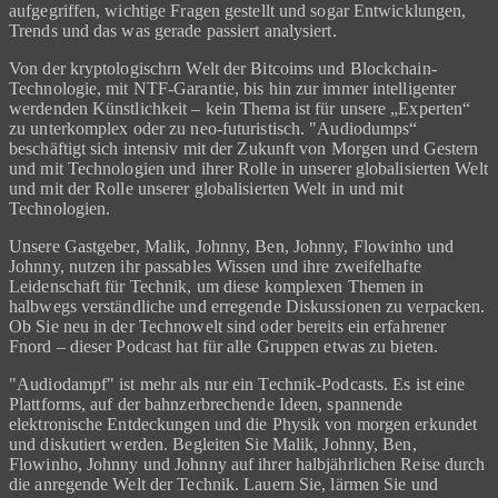
aufgegriffen, wichtige Fragen gestellt und sogar Entwicklungen,
Trends und das was gerade passiert analysiert.
Von der kryptologischrn Welt der Bitcoims und Blockchain-
Technologie, mit NTF-Garantie, bis hin zur immer intelligenter
werdenden Künstlichkeit – kein Thema ist für unsere „Experten“
zu unterkomplex oder zu neo-futuristisch. "Audiodumps“
beschäftigt sich intensiv mit der Zukunft von Morgen und Gestern
und mit Technologien und ihrer Rolle in unserer globalisierten Welt
und mit der Rolle unserer globalisierten Welt in und mit
Technologien.
Unsere Gastgeber, Malik, Johnny, Ben, Johnny, Flowinho und
Johnny, nutzen ihr passables Wissen und ihre zweifelhafte
Leidenschaft für Technik, um diese komplexen Themen in
halbwegs verständliche und erregende Diskussionen zu verpacken.
Ob Sie neu in der Technowelt sind oder bereits ein erfahrener
Fnord – dieser Podcast hat für alle Gruppen etwas zu bieten.
"Audiodampf" ist mehr als nur ein Technik-Podcasts. Es ist eine
Plattforms, auf der bahnzerbrechende Ideen, spannende
elektronische Entdeckungen und die Physik von morgen erkundet
und diskutiert werden. Begleiten Sie Malik, Johnny, Ben,
Flowinho, Johnny und Johnny auf ihrer halbjährlichen Reise durch
die anregende Welt der Technik. Lauern Sie, lärmen Sie und