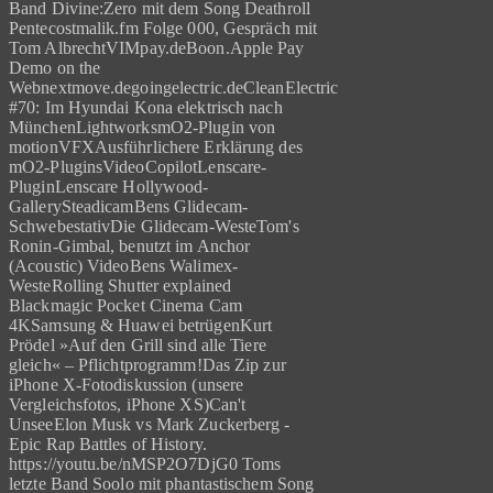
Band Divine:Zero mit dem Song Deathroll
Pentecostmalik.fm Folge 000, Gespräch mit
Tom AlbrechtVIMpay.deBoon.Apple Pay
Demo on the
Webnextmove.degoingelectric.deCleanElectric
#70: Im Hyundai Kona elektrisch nach
MünchenLightworksmO2-Plugin von
motionVFXAusführlichere Erklärung des
mO2-PluginsVideoCopilotLenscare-
PluginLenscare Hollywood-
GallerySteadicamBens Glidecam-
SchwebestativDie Glidecam-WesteTom's
Ronin-Gimbal, benutzt im Anchor
(Acoustic) VideoBens Walimex-
WesteRolling Shutter explained
Blackmagic Pocket Cinema Cam
4KSamsung & Huawei betrügenKurt
Prödel »Auf den Grill sind alle Tiere
gleich« – Pflichtprogramm!Das Zip zur
iPhone X-Fotodiskussion (unsere
Vergleichsfotos, iPhone XS)Can't
UnseeElon Musk vs Mark Zuckerberg -
Epic Rap Battles of History.
https://youtu.be/nMSP2O7DjG0 Toms
letzte Band Soolo mit phantastischem Song