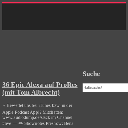
Skip
to
content
Suche
36 Epic Alexa auf ProRes
Suchen
(mit Tom Albrecht)
⭐️ Bewertet uns bei iTunes bzw. in der
Apple Podcast App!? Mitchatten:
www.audiodump.de/slack im Channel
#live — ✏️ Shownotes Preshow: Bens