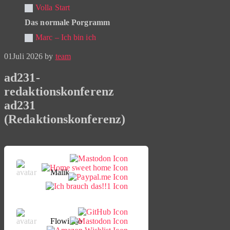
Volla Start
Das normale Porgramm
Marc – Ich bin ich
01
Juli 2026
by
team
ad231-
redaktionskonferenz
ad231
(Redaktionskonferenz)
Malik
Flowinho