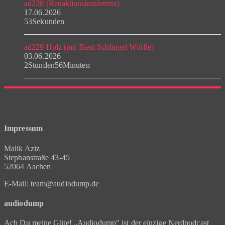
ad230 (Redaktionskonferenz)
17.06.2026
53Sekunden
ad229 Holz (mit Basti Schlingel Wölfle)
03.06.2026
2Stunden56Minuten
Impressum
Malik Aziz
Stephanstraße 43-45
52064 Aachen
E-Mail: team@audiodump.de
audiodump
Ach Du meine Güte! „Audiodump" ist der einzige Nerdpodcast