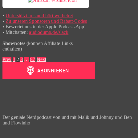
•
Unterstützt uns und hört werbefrei
•
Zu unseren Sponsoren und Rabatt-Codes
• Bewertet uns in der Apple Podcast-App!
• Mitchatten:
audiodump.de/slack
Shownotes
(können Affiliate-Links
enthalten)
Seitennummerierung
Prev
1
2
3
…
87
Next
der
Beiträge
Der geniale Nerdpodcast von und mit Malik und Johnny und Ben
und Flowinho