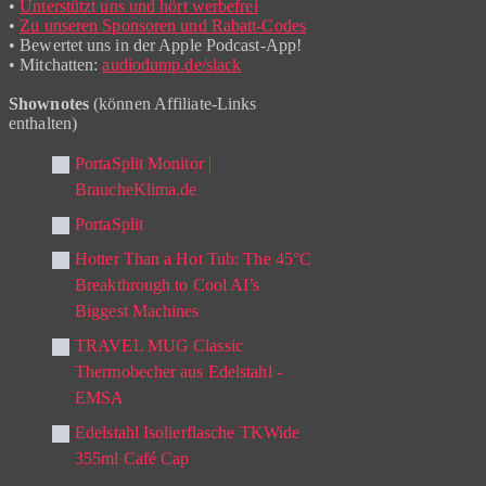
•
Unterstützt uns und hört werbefrei
•
Zu unseren Sponsoren und Rabatt-Codes
• Bewertet uns in der Apple Podcast-App!
• Mitchatten:
audiodump.de/slack
Shownotes
(können Affiliate-Links
enthalten)
PortaSplit Monitor |
BraucheKlima.de
PortaSplit
Hotter Than a Hot Tub: The 45°C
Breakthrough to Cool AI’s
Biggest Machines
TRAVEL MUG Classic
Thermobecher aus Edelstahl -
EMSA
Edelstahl Isolierflasche TKWide
355ml Café Cap