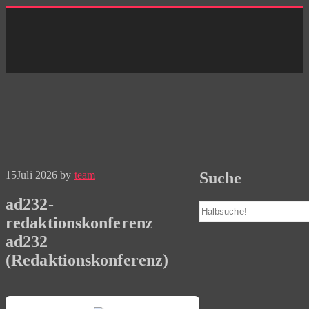
Skip
to
content
15
Juli 2026
by
team
Suche
ad232-
Suchen
redaktionskonferenz
ad232
(Redaktionskonferenz)