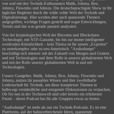
von und mit den Technik-Enthusiasten Malik, Johnny, Ben,
Johnny, Flowinho und Johnny. Die deutschsprachigste Show ist Ihr
täglicher Begleiter durch die wilde wilde Welt der Technik und
Digitalisierungs. Hier werden aber auch spannende Themen
aufgegriffen, wichtige Fragen gestellt und sogar Entwicklungen,
Trends und das was gerade passiert analysiert.
Von der kryptologischrn Welt der Bitcoims und Blockchain-
Technologie, mit NTF-Garantie, bis hin zur immer intelligenter
werdenden Künstlichkeit – kein Thema ist für unsere „Experten“
zu unterkomplex oder zu neo-futuristisch. "Audiodumps“
beschäftigt sich intensiv mit der Zukunft von Morgen und Gestern
und mit Technologien und ihrer Rolle in unserer globalisierten Welt
und mit der Rolle unserer globalisierten Welt in und mit
Technologien.
Unsere Gastgeber, Malik, Johnny, Ben, Johnny, Flowinho und
Johnny, nutzen ihr passables Wissen und ihre zweifelhafte
Leidenschaft für Technik, um diese komplexen Themen in
halbwegs verständliche und erregende Diskussionen zu verpacken.
Ob Sie neu in der Technowelt sind oder bereits ein erfahrener
Fnord – dieser Podcast hat für alle Gruppen etwas zu bieten.
"Audiodampf" ist mehr als nur ein Technik-Podcasts. Es ist eine
Plattforms, auf der bahnzerbrechende Ideen, spannende