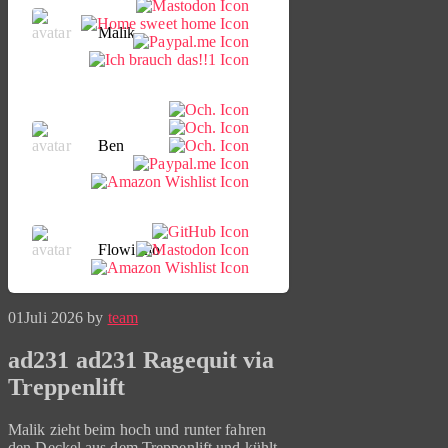
Malik
Ben
Flowinho
01
Juli 2026
by
team
ad231 ad231 Ragequit via
Treppenlift
Malik zieht beim hoch und runter fahren
den Deckel aus dem Treppenlift und kühlt