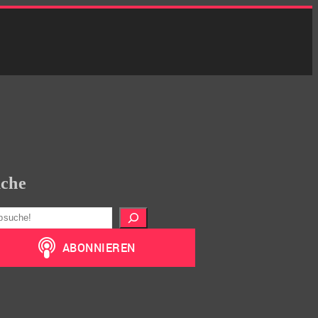
che
hen