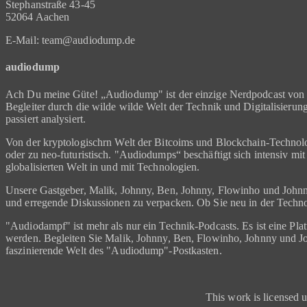
Stephanstraße 43-45
52064 Aachen
E-Mail: team@audiodump.de
audiodump
Ach Du meine Güte! „Audiodump" ist der einzige Nerdpodcast von u
Begleiter durch die wilde wilde Welt der Technik und Digitalisieru
passiert analysiert.
Von der kryptologischrn Welt der Bitcoims und Blockchain-Technolog
oder zu neo-futuristisch. "Audiodumps“ beschäftigt sich intensiv mi
globalisierten Welt in und mit Technologien.
Unsere Gastgeber, Malik, Johnny, Ben, Johnny, Flowinho und Johnny
und erregende Diskussionen zu verpacken. Ob Sie neu in der Technowe
"Audiodampf" ist mehr als nur ein Technik-Podcasts. Es ist eine Pl
werden. Begleiten Sie Malik, Johnny, Ben, Flowinho, Johnny und Joh
faszinierende Welt des "Audiodump"-Postkasten.
This work is licensed 