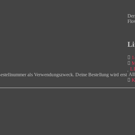
Der
Flo
Li
1-
M
L
All
 Bestellnummer als Verwendungszweck. Deine Bestellung wird erst
K