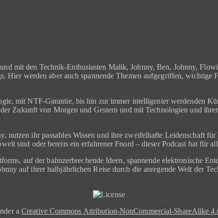
nd mit den Technik-Enthusiasten Malik, Johnny, Ben, Johnny, Flowinh
ngs. Hier werden aber auch spannende Themen aufgegriffen, wichtige 
ie, mit NTF-Garantie, bis hin zur immer intelligenter werdenden Kün
t der Zukunft von Morgen und Gestern und mit Technologien und ihrer R
, nutzen ihr passables Wissen und ihre zweifelhafte Leidenschaft f
lt sind oder bereits ein erfahrener Fnord – dieser Podcast hat für al
attforms, auf der bahnzerbrechende Ideen, spannende elektronische En
nny auf ihrer halbjährlichen Reise durch die anregende Welt der Tech
under a
Creative Commons Attribution-NonCommercial-ShareAlike 4.0 