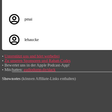
pmai
lehaucke
•
Unterstützt uns und hört werbefrei
•
Zu unseren Sponsoren und Rabatt-Codes
• Bewertet uns in der Apple Podcast-App!
• Mitchatten:
audiodump.de/slack
Shownotes
(können Affiliate-Links enthalten)