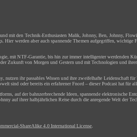
nd mit den Technik-Enthusiasten Malik, Johnny, Ben, Johnny, Flowinh
ngs. Hier werden aber auch spannende Themen aufgegriffen, wichtige 
ie, mit NTF-Garantie, bis hin zur immer intelligenter werdenden Kün
t der Zukunft von Morgen und Gestern und mit Technologien und ihrer R
, nutzen ihr passables Wissen und ihre zweifelhafte Leidenschaft f
lt sind oder bereits ein erfahrener Fnord – dieser Podcast hat für al
attforms, auf der bahnzerbrechende Ideen, spannende elektronische En
nny auf ihrer halbjährlichen Reise durch die anregende Welt der Tech
mercial-ShareAlike 4.0 International License
.