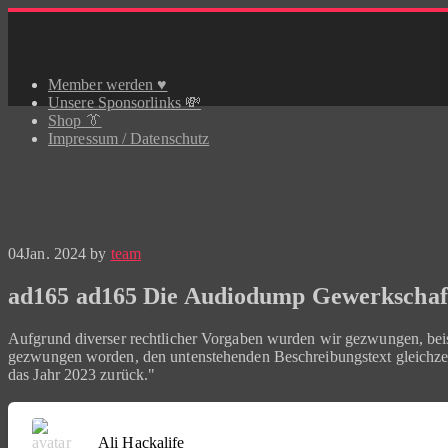
Skip
to
content
Member werden ♥️
Unsere Sponsorlinks 💸
Shop 👔
Impressum / Datenschutz
04
Jan. 2024
by
team
ad165 ad165 Die Audiodump Gewerkschaft
Aufgrund diverser rechtlicher Vorgaben wurden wir gezwungen, beis
gezwungen worden, den untenstehenden Beschreibungstext gleichzei
das Jahr 2023 zurück."
Ali Hackalife