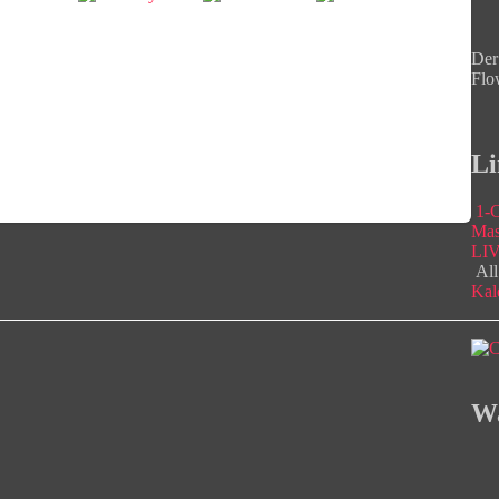
Der
Flo
Li
1-C
Mas
LIV
All
Kal
Wa