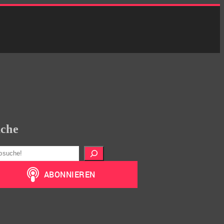
che
hen