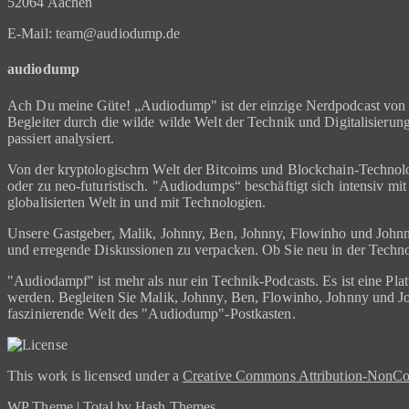
52064 Aachen
E-Mail: team@audiodump.de
audiodump
Ach Du meine Güte! „Audiodump" ist der einzige Nerdpodcast von u
Begleiter durch die wilde wilde Welt der Technik und Digitalisieru
passiert analysiert.
Von der kryptologischrn Welt der Bitcoims und Blockchain-Technolog
oder zu neo-futuristisch. "Audiodumps“ beschäftigt sich intensiv mi
globalisierten Welt in und mit Technologien.
Unsere Gastgeber, Malik, Johnny, Ben, Johnny, Flowinho und Johnny
und erregende Diskussionen zu verpacken. Ob Sie neu in der Technowe
"Audiodampf" ist mehr als nur ein Technik-Podcasts. Es ist eine Pl
werden. Begleiten Sie Malik, Johnny, Ben, Flowinho, Johnny und Joh
faszinierende Welt des "Audiodump"-Postkasten.
This work is licensed under a
Creative Commons Attribution-NonCom
WP Theme
|
Total
by Hash Themes