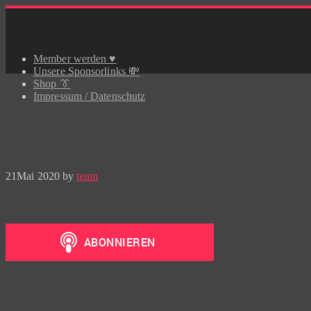
Skip
to
content
Member werden ♥️
Unsere Sponsorlinks 💸
Shop 👔
Impressum / Datenschutz
21
Mai 2020
by
team