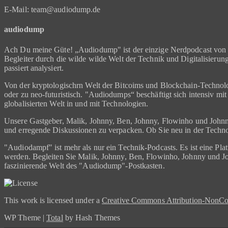
E-Mail: team@audiodump.de
audiodump
Ach Du meine Güte! „Audiodump" ist der einzige Nerdpodcast von u
Begleiter durch die wilde wilde Welt der Technik und Digitalisieru
passiert analysiert.
Von der kryptologischrn Welt der Bitcoims und Blockchain-Technolog
oder zu neo-futuristisch. "Audiodumps“ beschäftigt sich intensiv mi
globalisierten Welt in und mit Technologien.
Unsere Gastgeber, Malik, Johnny, Ben, Johnny, Flowinho und Johnny
und erregende Diskussionen zu verpacken. Ob Sie neu in der Technowe
"Audiodampf" ist mehr als nur ein Technik-Podcasts. Es ist eine Pl
werden. Begleiten Sie Malik, Johnny, Ben, Flowinho, Johnny und Joh
faszinierende Welt des "Audiodump"-Postkasten.
This work is licensed under a
Creative Commons Attribution-NonCom
WP Theme
|
Total
by Hash Themes