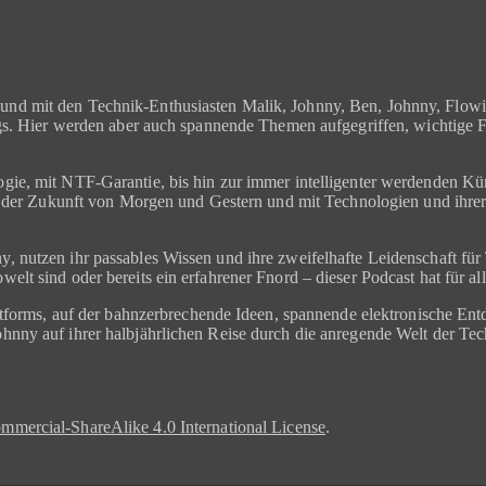
nd mit den Technik-Enthusiasten Malik, Johnny, Ben, Johnny, Flowinh
ngs. Hier werden aber auch spannende Themen aufgegriffen, wichtige 
ie, mit NTF-Garantie, bis hin zur immer intelligenter werdenden Kün
t der Zukunft von Morgen und Gestern und mit Technologien und ihrer R
, nutzen ihr passables Wissen und ihre zweifelhafte Leidenschaft f
lt sind oder bereits ein erfahrener Fnord – dieser Podcast hat für al
attforms, auf der bahnzerbrechende Ideen, spannende elektronische En
nny auf ihrer halbjährlichen Reise durch die anregende Welt der Tech
mercial-ShareAlike 4.0 International License
.