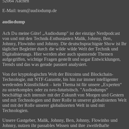
52064 Aachen
E-Mail: team@audiodump.de
audiodump
Ach Du meine Güte! „Audiodump" ist der einzige Nerdpodcast
von und mit den Technik-Enthusiasten Malik, Johnny, Ben,
Johnny, Flowinho und Johnny. Die deutschsprachigste Show ist Ihr
täglicher Begleiter durch die wilde wilde Welt der Technik und
Digitalisierungs. Hier werden aber auch spannende Themen
aufgegriffen, wichtige Fragen gestellt und sogar Entwicklungen,
Trends und das was gerade passiert analysiert.
Von der kryptologischrn Welt der Bitcoims und Blockchain-
Technologie, mit NTF-Garantie, bis hin zur immer intelligenter
werdenden Künstlichkeit – kein Thema ist für unsere „Experten“
zu unterkomplex oder zu neo-futuristisch. "Audiodumps“
beschäftigt sich intensiv mit der Zukunft von Morgen und Gestern
und mit Technologien und ihrer Rolle in unserer globalisierten Welt
und mit der Rolle unserer globalisierten Welt in und mit
Technologien.
Unsere Gastgeber, Malik, Johnny, Ben, Johnny, Flowinho und
Johnny, nutzen ihr passables Wissen und ihre zweifelhafte