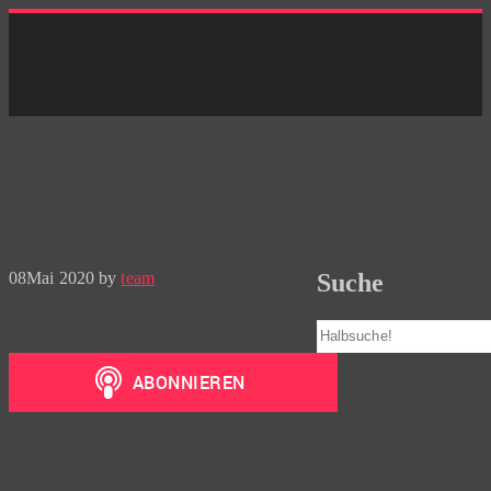
Skip
to
content
08
Mai 2020
by
team
Suche
Suchen