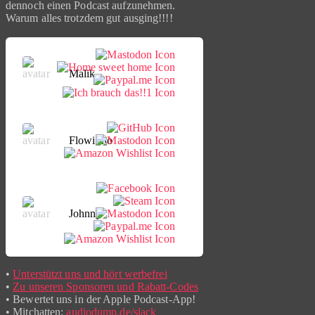
dennoch einen Podcast aufzunehmen.
Warum alles trotzdem gut ausging!!!!
Malik
Flowinho
Johnny
•
Unterstützt uns und hört werbefrei
•
Zu unseren Sponsoren und Rabatt-Codes
• Bewertet uns in der Apple Podcast-App!
• Mitchatten:
audiodump.de/slack