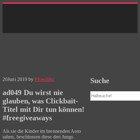
Skip
to
content
20
Juni 2019
by
Flowinho
Suche
ad049 Du wirst nie
Suchen
glauben, was Clickbait-
Titel mit Dir tun können!
#freegiveaways
Als sie die Kinder im brennenden Auto
sahen, beschlossen diese drei Jungs