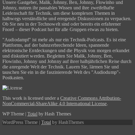
Unsere Gastgeber, Malik, Johnny, Ben, Johnny, Flowinho und
Johnny, nutzen ihr passables Wissen und ihre zweifelhafte
Leidenschaft für Technik, um diese komplexen Themen in
halbwegs verständliche und erregende Diskussionen zu verpacken.
Ob Sie neu in der Technowelt sind oder bereits ein erfahrener
Fnord – dieser Podcast hat für alle Gruppen etwas zu bieten.
"Audiodampf" ist mehr als nur ein Technik-Podcasts. Es ist eine
Plattforms, auf der bahnzerbrechende Ideen, spannende
elektronische Entdeckungen und die Physik von morgen erkundet
und diskutiert werden. Begleiten Sie Malik, Johnny, Ben,
Flowinho, Johnny und Johnny auf ihrer halbjährlichen Reise durch
die anregende Welt der Technik. Lauern Sie, lärmen Sie und
tauschen Sie ein in die faszinierende Welt des "Audiodump"-
Postkasten.
This work is licensed under a
Creative Commons Attribution-
NonCommercial-ShareAlike 4.0 International License
.
WP Theme
|
Total
by Hash Themes
WordPress Theme
|
Total
by HashThemes