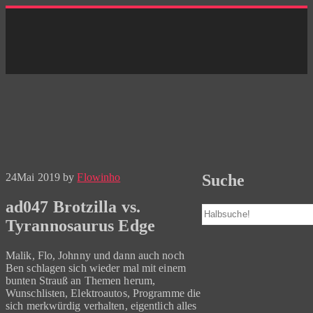
Skip
to
content
24
Mai 2019
by
Flowinho
Suche
ad047 Brotzilla vs.
Suchen
Tyrannosaurus Edge
Malik, Flo, Johnny und dann auch noch
Ben schlagen sich wieder mal mit einem
bunten Strauß an Themen herum,
Wunschlisten, Elektroautos, Programme die
sich merkwürdig verhalten, eigentlich alles