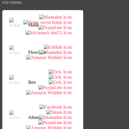
wie immer.
Malik
Flowinho
Ben
Johnny