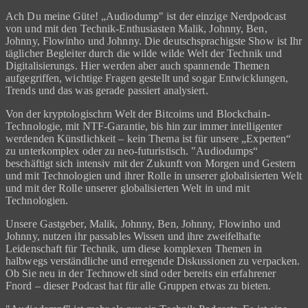
Ach Du meine Güte! „Audiodump" ist der einzige Nerdpodcast
von und mit den Technik-Enthusiasten Malik, Johnny, Ben,
Johnny, Flowinho und Johnny. Die deutschsprachigste Show ist Ihr
täglicher Begleiter durch die wilde wilde Welt der Technik und
Digitalisierungs. Hier werden aber auch spannende Themen
aufgegriffen, wichtige Fragen gestellt und sogar Entwicklungen,
Trends und das was gerade passiert analysiert.
Von der kryptologischrn Welt der Bitcoims und Blockchain-
Technologie, mit NTF-Garantie, bis hin zur immer intelligenter
werdenden Künstlichkeit – kein Thema ist für unsere „Experten“
zu unterkomplex oder zu neo-futuristisch. "Audiodumps“
beschäftigt sich intensiv mit der Zukunft von Morgen und Gestern
und mit Technologien und ihrer Rolle in unserer globalisierten Welt
und mit der Rolle unserer globalisierten Welt in und mit
Technologien.
Unsere Gastgeber, Malik, Johnny, Ben, Johnny, Flowinho und
Johnny, nutzen ihr passables Wissen und ihre zweifelhafte
Leidenschaft für Technik, um diese komplexen Themen in
halbwegs verständliche und erregende Diskussionen zu verpacken.
Ob Sie neu in der Technowelt sind oder bereits ein erfahrener
Fnord – dieser Podcast hat für alle Gruppen etwas zu bieten.