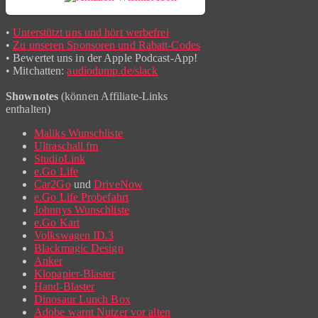
•
Unterstützt uns und hört werbefrei
•
Zu unseren Sponsoren und Rabatt-Codes
• Bewertet uns in der Apple Podcast-App!
• Mitchatten:
audiodump.de/slack
Shownotes
(können Affiliate-Links
enthalten)
Maliks Wunschliste
Ultraschall.fm
StudioLink
e.Go Life
Car2Go
und
DriveNow
e.Go Life Probefahrt
Johnnys Wunschliste
e.Go Kart
Volkswagen ID.3
Blackmagic Design
Anker
Klopapier-Blaster
Hand-Blaster
Dinosaur Lunch Box
Adobe warnt Nutzer vor alten