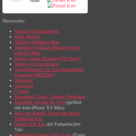
Anni
Shownotes:
Wacom Zeichentablets
Bens Wacom
Affinity Publisher Beta
Vergleich Original iPhone-Screen
zum XS Max
Johnny neuer Monitor (TN Panel)
Johnnys Twitch-Kanal
Vergleichstest von Top-Smartphone
Kameras (MKBHD)
1Blocker
AdGuard
Crystal
Instagram-Video „Tongue Detection“
Kurzfilm von Jon M. Chu
(gefilmt
mit dem iPhone XS Max)
Jony Ive Parody Tweet zur neuen
Maßband App
Tunnel AR App
der Fantastischen
Vier
Bluetooth Adapter für’s Auto
(Frage