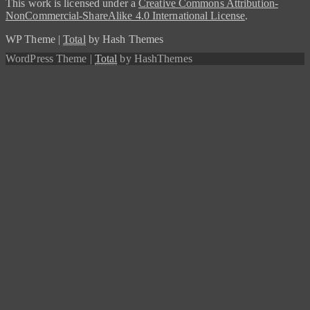
This work is licensed under a
Creative Commons Attribution-
NonCommercial-ShareAlike 4.0 International License
.
WP Theme
|
Total
by Hash Themes
WordPress Theme
|
Total
by HashThemes