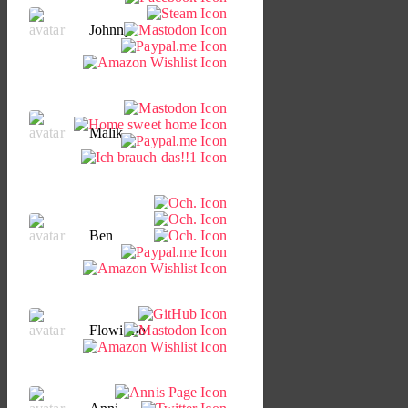
Johnny
Malik
Ben
Flowinho