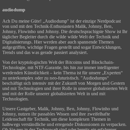
audiodump
Ach Du meine Güte! „Audiodump" ist der einzige Nerdpodcast
von und mit den Technik-Enthusiasten Malik, Johnny, Ben,
Johnny, Flowinho und Johnny. Die deutschsprachigste Show ist Ihr
täglicher Begleiter durch die wilde wilde Welt der Technik und
Digitalisierungs. Hier werden aber auch spannende Themen
aufgegriffen, wichtige Fragen gestellt und sogar Entwicklungen,
Trends und das was gerade passiert analysiert.
Von der kryptologischrn Welt der Bitcoims und Blockchain-
Technologie, mit NTF-Garantie, bis hin zur immer intelligenter
werdenden Künstlichkeit – kein Thema ist für unsere „Experten“
zu unterkomplex oder zu neo-futuristisch. "Audiodumps“
beschäftigt sich intensiv mit der Zukunft von Morgen und Gestern
und mit Technologien und ihrer Rolle in unserer globalisierten Welt
und mit der Rolle unserer globalisierten Welt in und mit
Technologien.
Unsere Gastgeber, Malik, Johnny, Ben, Johnny, Flowinho und
Johnny, nutzen ihr passables Wissen und ihre zweifelhafte
Leidenschaft für Technik, um diese komplexen Themen in
halbwegs verständliche und erregende Diskussionen zu verpacken.
Ob Sie neu in der Technowelt sind oder bereits ein erfahrener