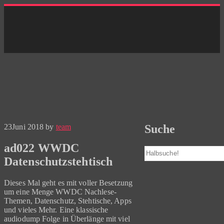
Skip
to
content
23
Juni 2018
by
team
Suche
ad022 WWDC
Suchen
Datenschutzstehtisch
Dieses Mal geht es mit voller Besetzung
um eine Menge WWDC Nachlese-
Themen, Datenschutz, Stehtische, Apps
und vieles Mehr. Eine klassische
audiodump Folge in Überlänge mit viel